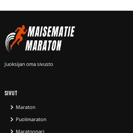
Juoksijan oma sivusto
SIVUT
Maraton
Puolimaraton
Maratoonari