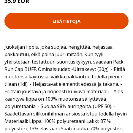
35.9 EUR
LISÄTIETOJA
Juoksijan lippis, joka suojaa, hengittää, heijastaa,
pakkautuu, eikä paina juuri mitään. Kun tyyli
yhdistetään testattuun suorituskykyyn, saadaan Pack
Run Cap BUFF. Ominaisuudet: -Ultrakevyt (30g). - Pitää
muotonsa käytössä, vaikka pakkautuu todella pienen
tilaan (1dl). - Heijastavat elementit edessä ja takana. -
Erittäin joustava ja nopeasti kuivuva materiaali. - Ylös
kääntyvä lippa on 100% muotonsa säilyttävää
polyuretaania. - Suojaa 98% auringolta. (UPF 50). -
Säädettävän silikonihihnan ansiosta istuu todella hyvin.
Materiaali: Lippa: 100% polyuretaani Lakki: 87 %
polyesteri, 13% elastaani Säätönauha: 70% polyesteri,