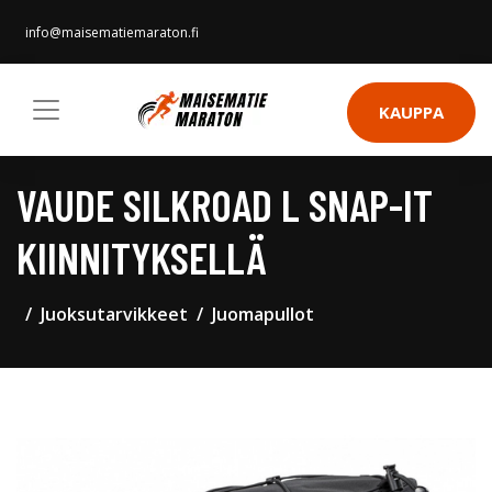
info@maisematiemaraton.fi
KAUPPA
VAUDE SILKROAD L SNAP-IT
KIINNITYKSELLÄ
Juoksutarvikkeet
Juomapullot