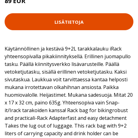
89 EUR
LISÄTIETOJA
Käytännöllinen ja kestävä 9+2L tarakkalauku iRack
yhteensopivalla pikakiinnityksellä. Erillinen juomapullo
tasku. Päällä kiinnitysverkko lisävarusteille. Päällä
vetoketjutasku, sisällä erillinen vetoketjutasku. Kaksi
sivutaskua. Laukkua voit tarvittaessa kantaa helposti
mukana irrotettavan olkahihnan ansiosta. Paikka
huomiovalolle. Heijastimet. Mukana sadesuoja. Mitat 20
x 17 x 32 cm, paino 635g. Yhteensopiva vain Snap-
it/Irack tarakoiden kanssa! Rack bag for bikingrobust
and practicali-Rack Adapterfast and easy detachment
Takes the lug out of luggage. This rack bag with 9+2
liters of carrying capacity and drink holder can be