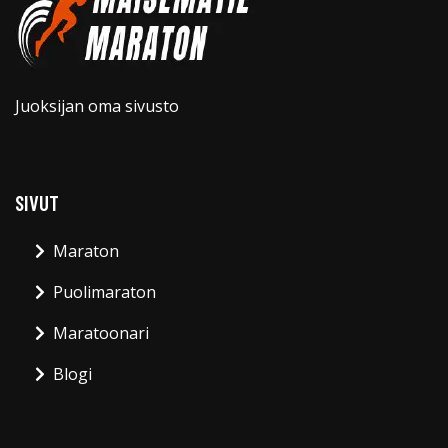
Juoksijan oma sivusto
SIVUT
Maraton
Puolimaraton
Maratoonari
Blogi