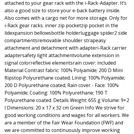
attached to your gear rack with the i-Rack-Adapter. It’s
also a good size to store your e-back battery inside.
Also comes with a cargo net for more storage. Only for
i-Rack gear racks. inner zip pocketzip pocket in the
lidexpansion bellowsbottle holderluggage spider2 side
compartmentsremovable shoulder strapeasy
attachment and detachment with adapteri-Rack carrier
adaptersafety light attachmentvolume extension in
signal colorreflective elementsrain cover: included
Material Contrast fabric: 100% Polyamide; 200 D Mini
Ripstop Polyurethane coated; Lining: 100% Polyamide;
200 D Polyurethane coated; Rain cover - Face: 100%
Polyamide; Coating: 100% Polyurethane; 190 T
Polyurethane coated. Details Weight: 655 g Volume: 9+2
l Dimensions: 20 x 17 x 32 cm Green Info We strive for
good working conditions and wages for all workers. We
are a member of the Fair Wear Foundation (FWF) and
we are committed to continuously improve working