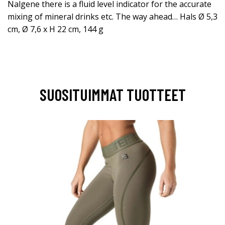
Nalgene there is a fluid level indicator for the accurate
mixing of mineral drinks etc. The way ahead… Hals Ø 5,3
cm, Ø 7,6 x H 22 cm, 144 g
SUOSITUIMMAT TUOTTEET