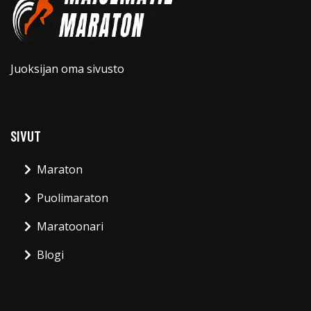
Juoksijan oma sivusto
SIVUT
Maraton
Puolimaraton
Maratoonari
Blogi