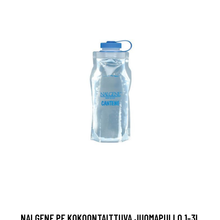
NALGENE PE KOKOONTAITTUVA JUOMAPULLO 1-3L