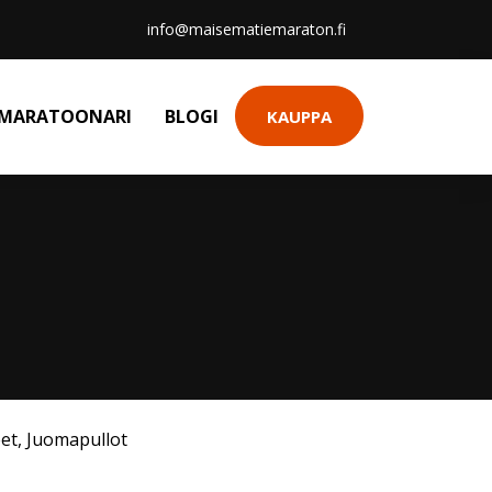
info@maisematiemaraton.fi
MARATOONARI
BLOGI
KAUPPA
et
,
Juomapullot