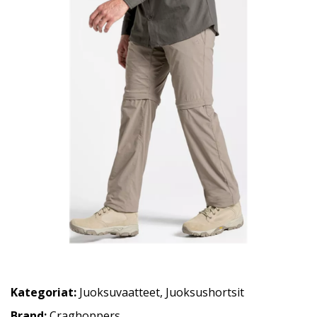
Kategoriat:
Juoksuvaatteet
,
Juoksushortsit
Brand:
Craghoppers