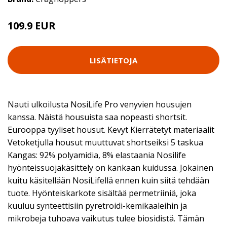
109.9 EUR
LISÄTIETOJA
Nauti ulkoilusta NosiLife Pro venyvien housujen
kanssa. Näistä housuista saa nopeasti shortsit.
Eurooppa tyyliset housut. Kevyt Kierrätetyt materiaalit
Vetoketjulla housut muuttuvat shortseiksi 5 taskua
Kangas: 92% polyamidia, 8% elastaania Nosilife
hyönteissuojakäsittely on kankaan kuidussa. Jokainen
kuitu käsitellään NosiLifellä ennen kuin siitä tehdään
tuote. Hyönteiskarkote sisältää permetriiniä, joka
kuuluu synteettisiin pyretroidi-kemikaaleihin ja
mikrobeja tuhoava vaikutus tulee biosidistä. Tämän