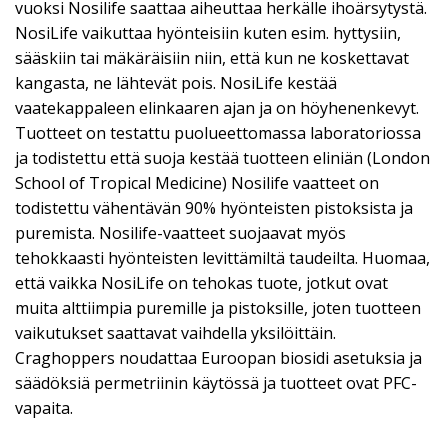
vuoksi Nosilife saattaa aiheuttaa herkälle ihoärsytystä.
NosiLife vaikuttaa hyönteisiin kuten esim. hyttysiin,
sääskiin tai mäkäräisiin niin, että kun ne koskettavat
kangasta, ne lähtevät pois. NosiLife kestää
vaatekappaleen elinkaaren ajan ja on höyhenenkevyt.
Tuotteet on testattu puolueettomassa laboratoriossa
ja todistettu että suoja kestää tuotteen eliniän (London
School of Tropical Medicine) Nosilife vaatteet on
todistettu vähentävän 90% hyönteisten pistoksista ja
puremista. Nosilife-vaatteet suojaavat myös
tehokkaasti hyönteisten levittämiltä taudeilta. Huomaa,
että vaikka NosiLife on tehokas tuote, jotkut ovat
muita alttiimpia puremille ja pistoksille, joten tuotteen
vaikutukset saattavat vaihdella yksilöittäin.
Craghoppers noudattaa Euroopan biosidi asetuksia ja
säädöksiä permetriinin käytössä ja tuotteet ovat PFC-
vapaita.