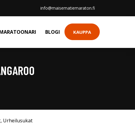
info@maisematiemaraton.fi
MARATOONARI
BLOGI
KAUPPA
ANGAROO
t
,
Urheilusukat