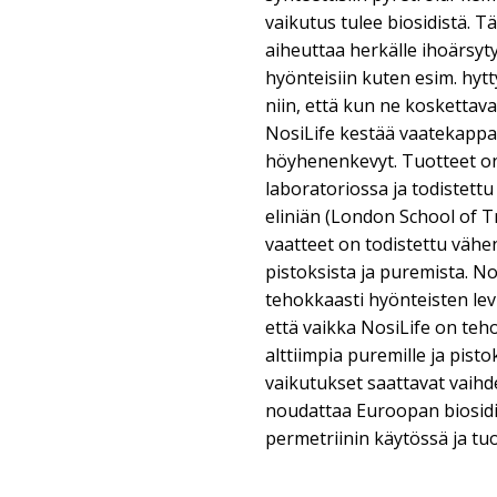
vaikutus tulee biosidistä. T
aiheuttaa herkälle ihoärsyty
hyönteisiin kuten esim. hytty
niin, että kun ne koskettava
NosiLife kestää vaatekappal
höyhenenkevyt. Tuotteet o
laboratoriossa ja todistettu
eliniän (London School of Tr
vaatteet on todistettu väh
pistoksista ja puremista. N
tehokkaasti hyönteisten lev
että vaikka NosiLife on teh
alttiimpia puremille ja pisto
vaikutukset saattavat vaihde
noudattaa Euroopan biosidi
permetriinin käytössä ja tu