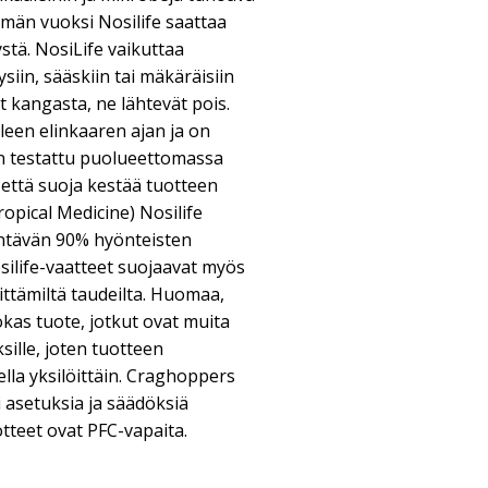
ämän vuoksi Nosilife saattaa
stä. NosiLife vaikuttaa
siin, sääskiin tai mäkäräisiin
t kangasta, ne lähtevät pois.
een elinkaaren ajan ja on
n testattu puolueettomassa
 että suoja kestää tuotteen
opical Medicine) Nosilife
entävän 90% hyönteisten
osilife-vaatteet suojaavat myös
ittämiltä taudeilta. Huomaa,
okas tuote, jotkut ovat muita
ksille, joten tuotteen
lla yksilöittäin. Craghoppers
 asetuksia ja säädöksiä
otteet ovat PFC-vapaita.