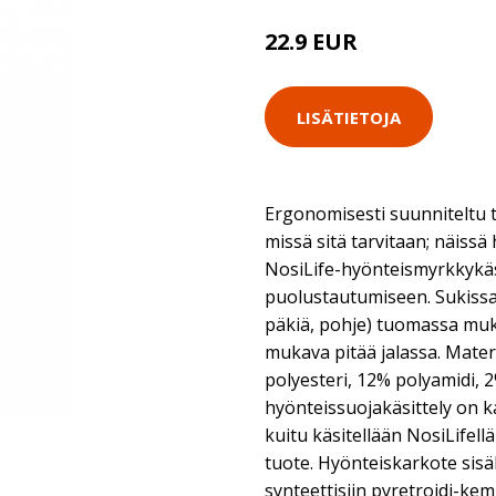
22.9 EUR
LISÄTIETOJA
Ergonomisesti suunniteltu
missä sitä tarvitaan; näissä
NosiLife-hyönteismyrkkykäsi
puolustautumiseen. Sukissa 
päkiä, pohje) tuomassa muk
mukava pitää jalassa. Materi
polyesteri, 12% polyamidi, 2
hyönteissuojakäsittely on 
kuitu käsitellään NosiLifell
tuote. Hyönteiskarkote sisä
synteettisiin pyretroidi-ke