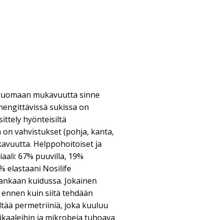
 tuomaan mukavuutta sinne
 hengittävissä sukissa on
ttely hyönteisiltä
on vahvistukset (pohja, kanta,
avuutta. Helppohoitoiset ja
aali: 67% puuvilla, 19%
% elastaani Nosilife
kankaan kuidussa. Jokainen
ä ennen kuin siitä tehdään
ltää permetriiniä, joka kuuluu
mikaaleihin ja mikrobeja tuhoava