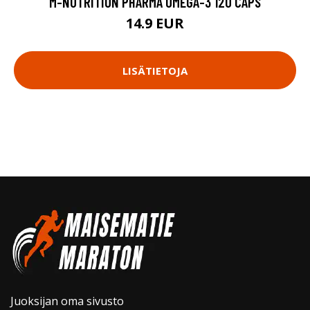
M-NUTRITION PHARMA OMEGA-3 120 CAPS
14.9 EUR
LISÄTIETOJA
Juoksijan oma sivusto