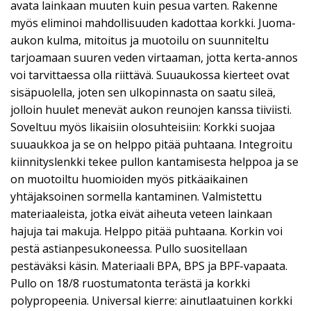
avata lainkaan muuten kuin pesua varten. Rakenne
myös eliminoi mahdollisuuden kadottaa korkki. Juoma-
aukon kulma, mitoitus ja muotoilu on suunniteltu
tarjoamaan suuren veden virtaaman, jotta kerta-annos
voi tarvittaessa olla riittävä. Suuaukossa kierteet ovat
sisäpuolella, joten sen ulkopinnasta on saatu sileä,
jolloin huulet menevät aukon reunojen kanssa tiiviisti.
Soveltuu myös likaisiin olosuhteisiin: Korkki suojaa
suuaukkoa ja se on helppo pitää puhtaana. Integroitu
kiinnityslenkki tekee pullon kantamisesta helppoa ja se
on muotoiltu huomioiden myös pitkäaikainen
yhtäjaksoinen sormella kantaminen. Valmistettu
materiaaleista, jotka eivät aiheuta veteen lainkaan
hajuja tai makuja. Helppo pitää puhtaana. Korkin voi
pestä astianpesukoneessa. Pullo suositellaan
pestäväksi käsin. Materiaali BPA, BPS ja BPF-vapaata.
Pullo on 18/8 ruostumatonta terästä ja korkki
polypropeenia. Universal kierre: ainutlaatuinen korkki