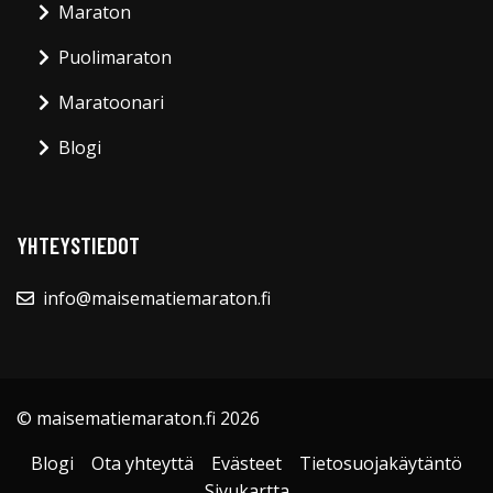
Maraton
Puolimaraton
Maratoonari
Blogi
YHTEYSTIEDOT
info@maisematiemaraton.fi
© maisematiemaraton.fi 2026
Blogi
Ota yhteyttä
Evästeet
Tietosuojakäytäntö
Sivukartta