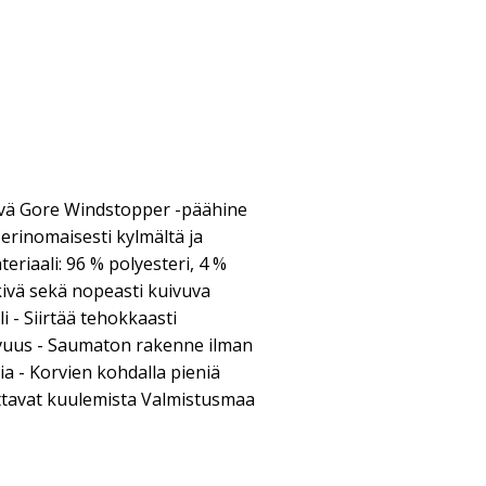
ävä Gore Windstopper -päähine
a erinomaisesti kylmältä ja
eriaali: 96 % polyesteri, 4 %
kivä sekä nopeasti kuivuva
i - Siirtää tehokkaasti
tuvuus - Saumaton rakenne ilman
ia - Korvien kohdalla pieniä
pottavat kuulemista Valmistusmaa