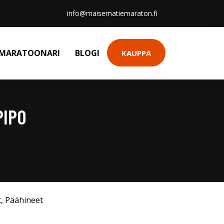
info@maisematiemaraton.fi
MARATOONARI
BLOGI
KAUPPA
PIPO
t
,
Päähineet