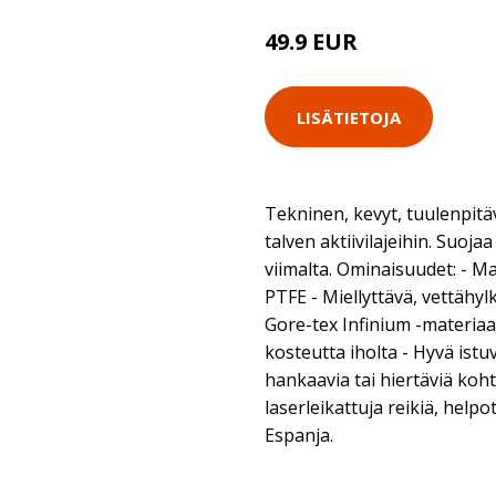
49.9 EUR
LISÄTIETOJA
Tekninen, kevyt, tuulenpit
talven aktiivilajeihin. Suoja
viimalta. Ominaisuudet: - Mat
PTFE - Miellyttävä, vettähyl
Gore-tex Infinium -materiaal
kosteutta iholta - Hyvä is
hankaavia tai hiertäviä koht
laserleikattuja reikiä, hel
Espanja.