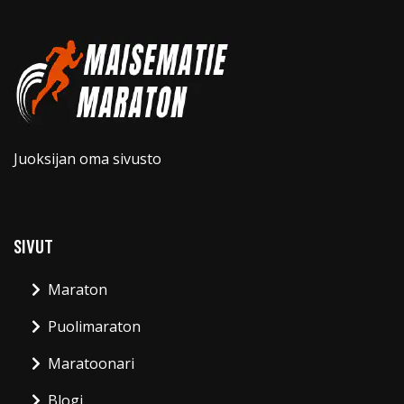
Juoksijan oma sivusto
SIVUT
Maraton
Puolimaraton
Maratoonari
Blogi