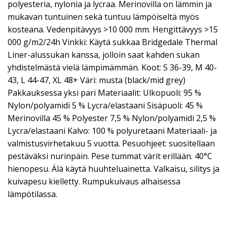
polyesteria, nylonia ja lycraa. Merinovilla on lämmin ja
mukavan tuntuinen sekä tuntuu lämpöiseltä myös
kosteana. Vedenpitävyys >10 000 mm. Hengittävyys >15
000 g/m2/24h Vinkki: Käytä sukkaa Bridgedale Thermal
Liner-alussukan kanssa, jolloin saat kahden sukan
yhdistelmästä vielä lämpimämmän. Koot: S 36-39, M 40-
43, L 44-47, XL 48+ Väri: musta (black/mid grey)
Pakkauksessa yksi pari Materiaalit: Ulkopuoli: 95 %
Nylon/polyamidi 5 % Lycra/elastaani Sisäpuoli: 45 %
Merinovilla 45 % Polyester 7,5 % Nylon/polyamidi 2,5 %
Lycra/elastaani Kalvo: 100 % polyuretaani Materiaali- ja
valmistusvirhetakuu 5 vuotta. Pesuohjeet: suositellaan
pestäväksi nurinpäin. Pese tummat värit erillään. 40°C
hienopesu. Älä käytä huuhteluainetta. Valkaisu, silitys ja
kuivapesu kielletty. Rumpukuivaus alhaisessa
lämpötilassa.