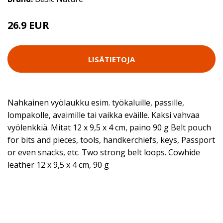
26.9 EUR
LISÄTIETOJA
Nahkainen vyölaukku esim. työkaluille, passille,
lompakolle, avaimille tai vaikka eväille. Kaksi vahvaa
vyölenkkiä. Mitat 12 x 9,5 x 4 cm, paino 90 g Belt pouch
for bits and pieces, tools, handkerchiefs, keys, Passport
or even snacks, etc. Two strong belt loops. Cowhide
leather 12 x 9,5 x 4 cm, 90 g