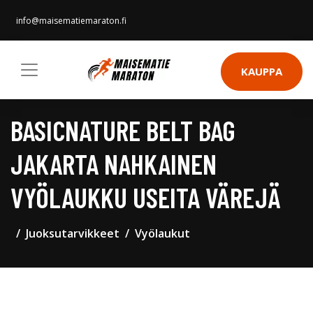
info@maisematiemaraton.fi
KAUPPA
BASICNATURE BELT BAG
JAKARTA NAHKAINEN
VYÖLAUKKU USEITA VÄREJÄ
Juoksutarvikkeet
Vyölaukut