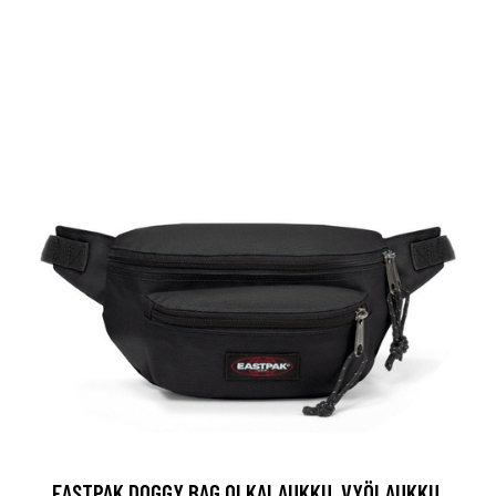
EASTPAK DOGGY BAG OLKALAUKKU, VYÖLAUKKU,