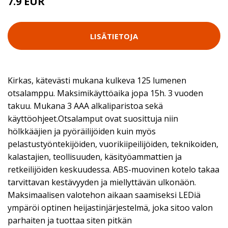
7.9 EUR
LISÄTIETOJA
Kirkas, kätevästi mukana kulkeva 125 lumenen
otsalamppu. Maksimikäyttöaika jopa 15h. 3 vuoden
takuu. Mukana 3 AAA alkaliparistoa sekä
käyttöohjeet.Otsalamput ovat suosittuja niin
hölkkääjien ja pyöräilijöiden kuin myös
pelastustyöntekijöiden, vuorikiipeilijöiden, teknikoiden,
kalastajien, teollisuuden, käsityöammattien ja
retkeilijöiden keskuudessa. ABS-muovinen kotelo takaa
tarvittavan kestävyyden ja miellyttävän ulkonäön.
Maksimaalisen valotehon aikaan saamiseksi LEDiä
ympäröi optinen heijastinjärjestelmä, joka sitoo valon
parhaiten ja tuottaa siten pitkän