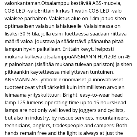
valonkantaman.Otsalamppu kestävää ABS-muovia,
COB LED -valoErittäin kirkas 1 watin COB LED -valo
valaisee parhaiten. Valaistus alue on 14m ja tuo siten
optimaalisen valaisun lähialueelle. Valaisimessa on
lisäksi 30 % tila, jolla esim. luettaessa saadaan riittävä
määrä valoa. Joustava ja säädettävä päänauha pitää
lampun hyvin paikallaan. Erittäin kevyt, helposti
mukana kulkeva otsalamppuANSMANN HD120B on 49
g painoltaan (sisältää mukana tulevan pariston) ja siten
pitkäänkin käytettäessä miellyttävän tuntuinen.
ANSMANN AG -yhtiölle erinomaiset ja innovatiiviset
tuotteet ovat yhtä tärkeitä kuin inhimillisten arvojen
leimaama yrityskulttuuri. Bright, easy-to-wear head
lamp 125 lumens operating time up to 15 hoursHead
lamps are not only well loved by joggers and cyclists,
but also in industry, by rescue services, mountaineers,
technicians, anglers, tradespeople and campers: Both
hands remain free and the light is always at just the